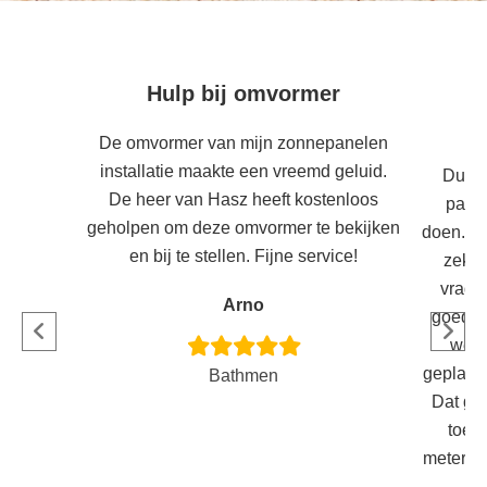
Hulp bij omvormer
L
De omvormer van mijn zonnepanelen
installatie maakte een vreemd geluid.
Duurz
De heer van Hasz heeft kostenloos
partn
geholpen om deze omvormer te bekijken
doen. De
en bij te stellen. Fijne service!
zeker
vrage
Arno
goed i
werd
geplaatst
Bathmen
Dat ge
toev
meterkas
al