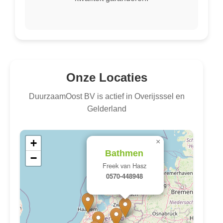
Onze Locaties
DuurzaamOost BV is actief in Overijsssel en
Gelderland
+
×
Bathmen
−
Freek van Hasz
0570-448948